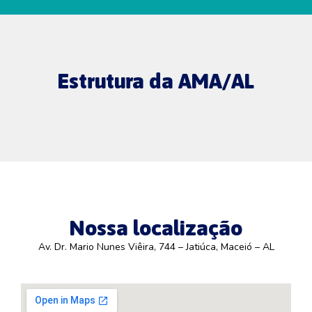
Estrutura da AMA/AL
Espaço para prática de atividades físicas
Sala de Treino de Habilidades
Pátio de Educação Física
Sala de fonoaudiologia
Sala de pedagogia
Área do lanche
Academia
Fachada
Nossa localização
Av. Dr. Mario Nunes Viêira, 744 – Jatiúca, Maceió – AL